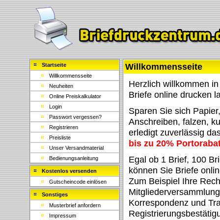
Willkommensseite
Startseite
Willkommensseite
Herzlich willkommen in
Neuheiten
Briefe online drucken l
Online Preiskalkulator
Login
Sparen Sie sich Papier,
Passwort vergessen?
Anschreiben, falzen, ku
Registrieren
erledigt zuverlässig da
Preisliste
bis zu 20% Portorabat
Unser Versandmaterial
Egal ob 1 Brief, 100 Br
Bedienungsanleitung
können Sie Briefe onli
Kostenlos versenden
Zum Beispiel Ihre Rec
Gutscheincode einlösen
Mitgliederversammlung
Sonstiges
Korrespondenz und Tra
Musterbrief anfordern
Registrierungsbestätig
Impressum