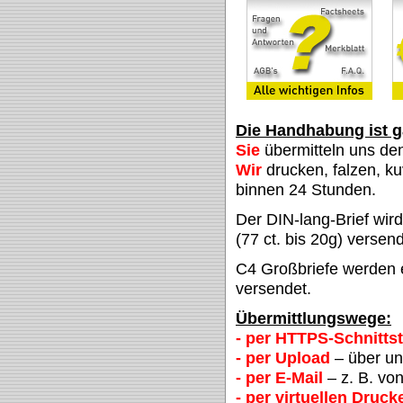
Die Handhabung ist g
Sie
übermitteln uns de
Wir
drucken, falzen, ku
binnen 24 Stunden.
Der DIN-lang-Brief wi
(77 ct. bis 20g) versend
C4 Großbriefe werden eb
versendet.
Übermittlungswege:
- per HTTPS-Schnittst
- per Upload
– über u
- per E-Mail
– z. B. vo
- per virtuellen Druck